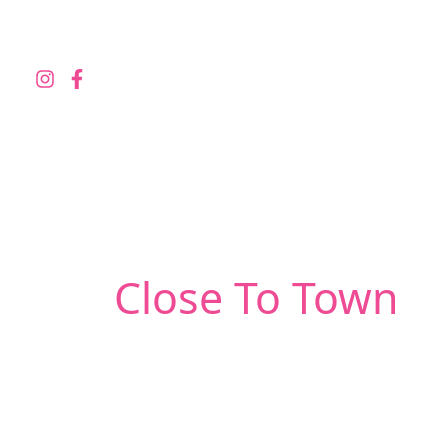
Skip
to
content
Close To Town