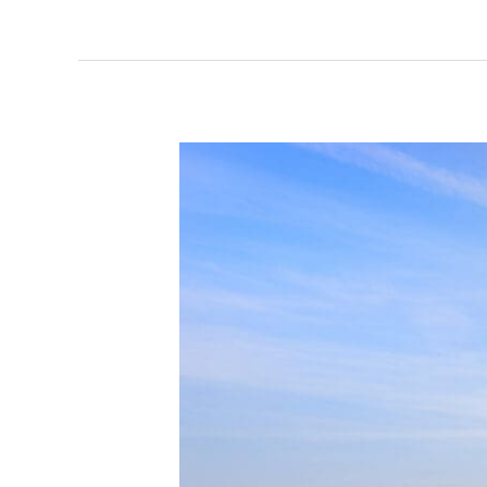
Granados
421