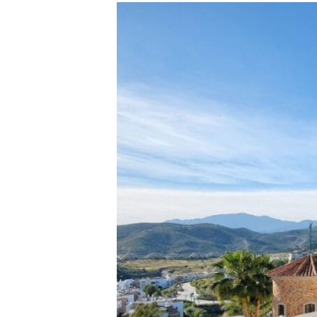
Puerto
Del
Capitan
20,
Benahavis