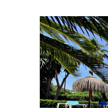
Villa
Blanca,
San
Pedro
de
Alcántara